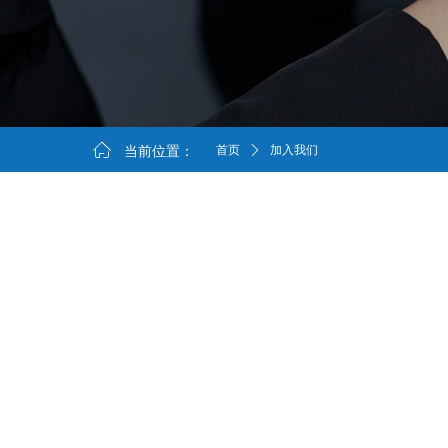
ꀇ
当前位置：
首页
ꄲ
加入我们