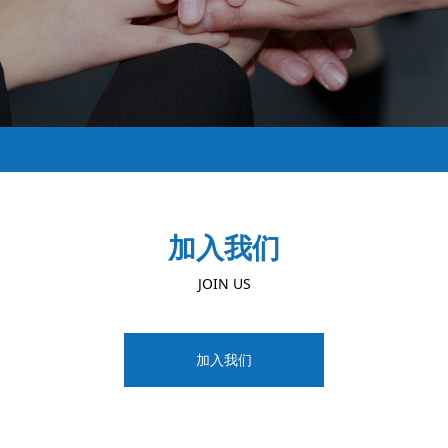
加入我们
JOIN US
加入我们