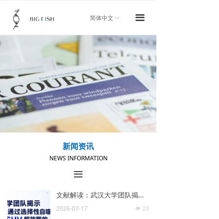
首页
끀
简体中文
ꀅ
关于我们
产品中心
新闻资讯
技术服务
加入我们
联系我们
新闻资讯
NEWS INFORMATION
끀
文献解读：武汉大学团队揭示 PFN1 通过选择性自噬降解 KSHV 解旋酶的抗病毒新机制
2026-07-17
20
넶