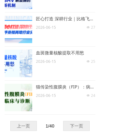
匠心打造 深耕行业｜比格飞序亮相两地行业交流活动
2026-06-15
27
넶
血斑微量核酸提取不用愁
2026-06-15
25
넶
猫传染性腹膜炎（FIP）：病原、临床与诊断
2026-06-15
24
넶
上一页
1
/
40
下一页